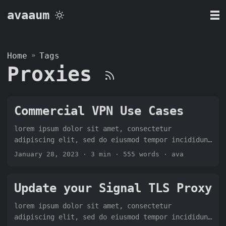
avaaum
Home
»
Tags
Proxies
Commercial VPN Use Cases
lorem ipsum dolor sit amet, consectetur
adipiscing elit, sed do eiusmod tempor incididunt
ut labore et dolore magna aliqua. Ut enim ad
January 28, 2023
· 3 min · 555 words · ava
minim veniam, quis nostrud exercitation ullamco
laboris nisi ut aliquip ex ea commodo consequat.
Duis aute irure dolor in reprehenderit in
Update your Signal TLS Proxy
voluptate velit esse cillum dolore eu fugiat
lorem ipsum dolor sit amet, consectetur
nulla pariatur. Excepteur sint occaecat cupidatat
adipiscing elit, sed do eiusmod tempor incididunt
non proident, sunt in culpa qui officia deserunt