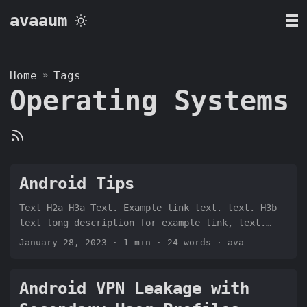
avaaum
Home
»
Tags
Operating Systems
Android Tips
Text H2a H3a Text. Example link text. text. H3b
text long description for example link, text.
text that talks about the image below: H2a
January 28, 2023
· 1 min · 24 words · ava
Android VPN Leakage with