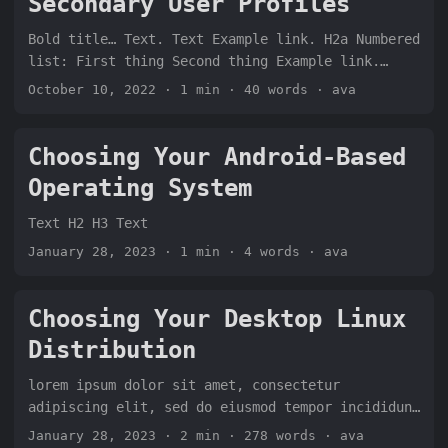
Secondary User Profiles
Bold title… Text. Text Example link. H2a Numbered
list: First thing Second thing Example link.
Third thing Example link to other paragraph on
October 10, 2022
· 1 min · 40 words · ava
this site. Fourth thing Fifth thing Sixth thing
Example link Text. H2b Text Text contact me here.
Choosing Your Android-Based
Operating System
Text H2 H3 Text
January 28, 2023
· 1 min · 4 words · ava
Choosing Your Desktop Linux
Distribution
lorem ipsum dolor sit amet, consectetur
adipiscing elit, sed do eiusmod tempor incididunt
ut labore et dolore magna aliqua. Ut enim ad
January 28, 2023
· 2 min · 278 words · ava