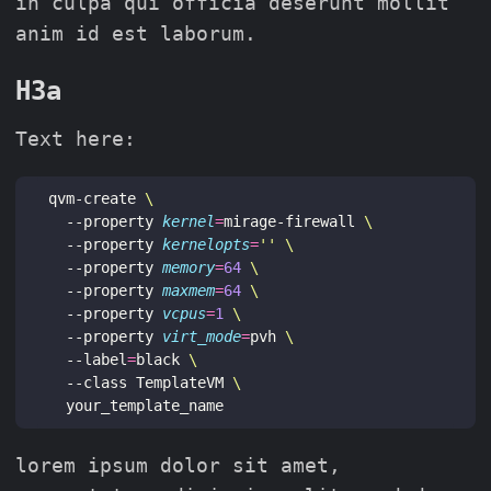
in culpa qui officia deserunt mollit
anim id est laborum.
H3a
Text here:
qvm-create 
  --property 
kernel
=
mirage-firewall 
  --property 
kernelopts
=
''
  --property 
memory
=
64
  --property 
maxmem
=
64
  --property 
vcpus
=
1
  --property 
virt_mode
=
pvh 
  --label
=
black 
  --class TemplateVM 
lorem ipsum dolor sit amet,